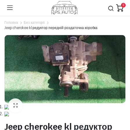
0
Головна
Без категорії
Jeep cherokee kl редуктор передній роздаточна коробка
Jeep cherokee kl редуктор