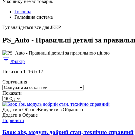
У кошику немає товарів.
Головна
Гальмівна система
Тут знайдеться все для JEEP
PS_Auto - Правильні деталі за правиль
Фільтр
Sorted
Показано 1–16 із 17
by
Сортування
latest
Показати
Додати в Обране
Вилучити з Обраного
Додати в Обране
Порівняти
Блок abs, модуль добрий стан, технічно справний