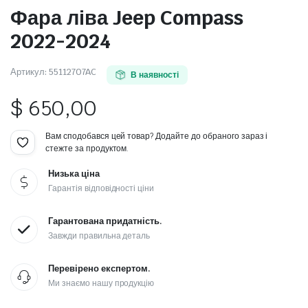
Фара ліва Jeep Compass
2022-2024
Артикул:
55112707AC
В наявності
$
650,00
Вам сподобався цей товар? Додайте до обраного зараз і
стежте за продуктом.
Низька ціна
Гарантія відповідності ціни
Гарантована придатність.
Завжди правильна деталь
Перевірено експертом.
Ми знаємо нашу продукцію