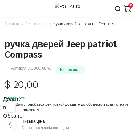
0
Головна
Без категорії
ручка дверей Jeep patriot Compass
ручка дверей Jeep patriot
Compass
Артикул:
XU80DX8AG
В наявності
$
20,00
Додати
В наявності
Вам сподобався цей товар? Додайте до обраного зараз і стежте
в
за продуктом.
Обране
Низька ціна
Гарантія відповідності ціни