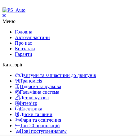
Меню
Головна
Автозапчастини
Про нас
Контакти
Гарантії
Категорії
Двигуни та запчастини до двигунів
Трансмісія
Підвіска та рульова
Гальмівна система
Деталі кузова
Інтер’єр
Електрика
Диски та шини
Фари та освітлення
Toп 20 пропозицій
Нові поступлення
new