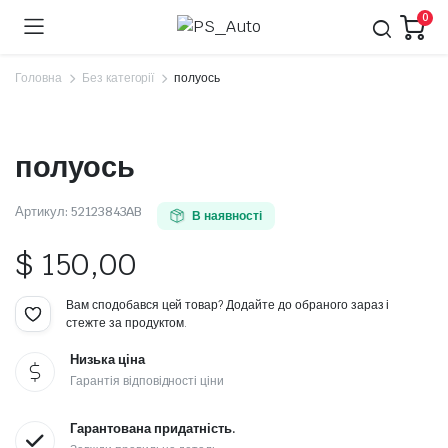
0
Головна
Без категорії
полуось
полуось
Артикул:
52123843AB
В наявності
$
150,00
Вам сподобався цей товар? Додайте до обраного зараз і
стежте за продуктом.
Низька ціна
Гарантія відповідності ціни
Гарантована придатність.