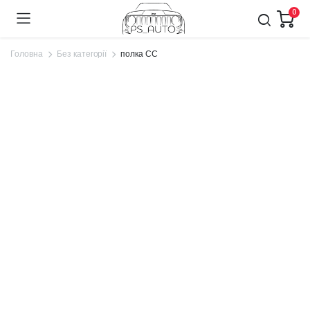
0
Головна
Без категорії
полка СС