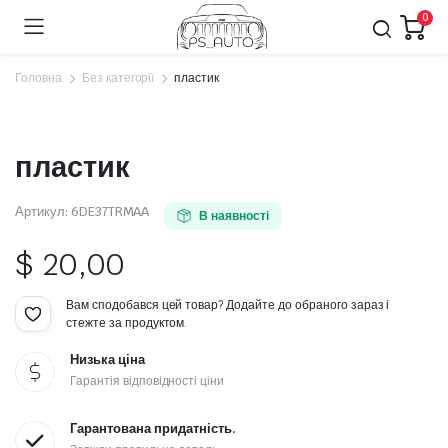
0
Головна
Без категорії
пластик
пластик
Артикул:
6DE37TRMAA
В наявності
$
20,00
Вам сподобався цей товар? Додайте до обраного зараз і
стежте за продуктом.
Низька ціна
Гарантія відповідності ціни
Гарантована придатність.