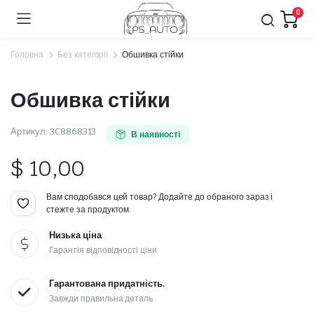
0
Головна
Без категорії
Обшивка стійки
Обшивка стійки
Артикул:
3C8868313
В наявності
$
10,00
Вам сподобався цей товар? Додайте до обраного зараз і
стежте за продуктом.
Низька ціна
Гарантія відповідності ціни
Гарантована придатність.
Завжди правильна деталь