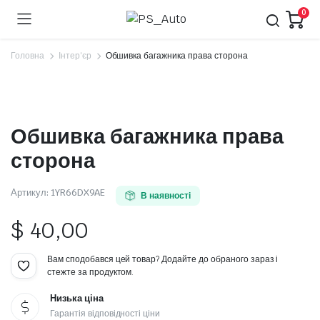
0
Головна
Інтер'єр
Обшивка багажника права сторона
Обшивка багажника права
сторона
Артикул:
1YR66DX9AE
В наявності
$
40,00
Вам сподобався цей товар? Додайте до обраного зараз і
стежте за продуктом.
Низька ціна
Гарантія відповідності ціни