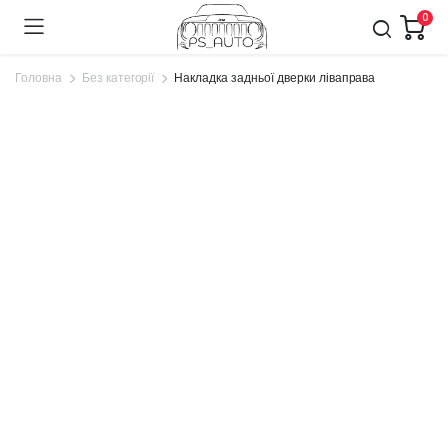
0
Головна
Без категорії
Накладка задньої дверки ліваправа