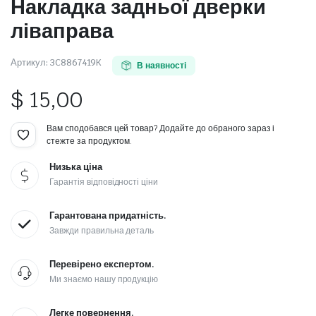
Накладка задньої дверки
ліваправа
Артикул:
3C8867419K
В наявності
$
15,00
Вам сподобався цей товар? Додайте до обраного зараз і
стежте за продуктом.
Низька ціна
Гарантія відповідності ціни
Гарантована придатність.
Завжди правильна деталь
Перевірено експертом.
Ми знаємо нашу продукцію
Легке повернення.