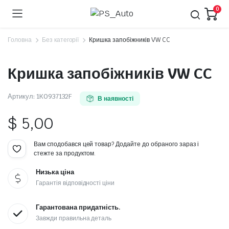
0
Головна
Без категорії
Кришка запобіжників VW CC
Кришка запобіжників VW CC
Артикул:
1K0937132F
В наявності
$
5,00
Вам сподобався цей товар? Додайте до обраного зараз і
стежте за продуктом.
Низька ціна
Гарантія відповідності ціни
Гарантована придатність.
Завжди правильна деталь