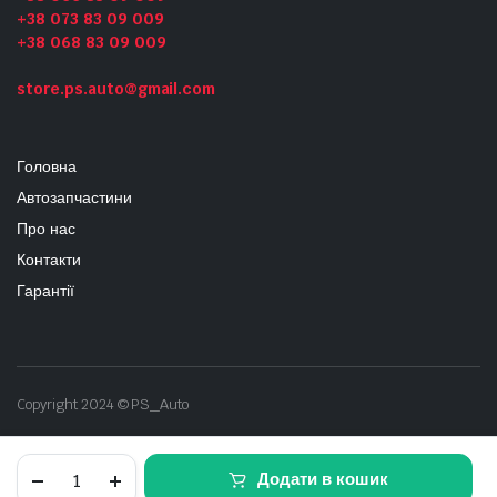
+38 073 83 09 009
+38 068 83 09 009
store.ps.auto@gmail.com
Головна
Автозапчастини
Про нас
Контакти
Гарантії
Copyright 2024 © PS_Auto
Кришка
Додати в кошик
запобіжників