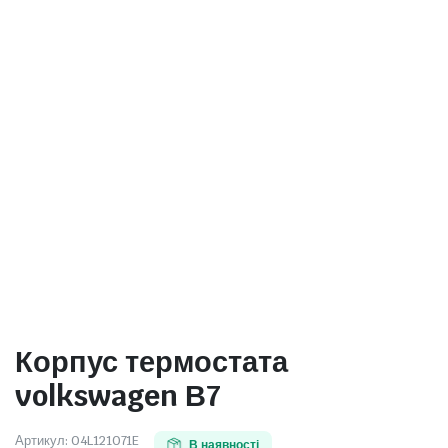
Корпус термостата
volkswagen В7
Артикул:
04L121071E
В наявності