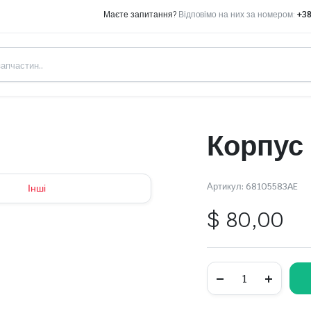
Маєте запитання?
Відповімо на них за номером:
+38
Корпус
Артикул:
68105583AE
Інші
$
80,00
Корпус
масляного
фильтра
quantity