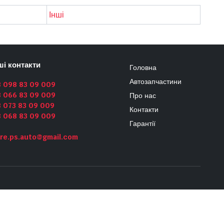
Інші
ші контакти
Головна
Автозапчастини
8 098 83 09 009
8 066 83 09 009
Про нас
 073 83 09 009
Контакти
8 068 83 09 009
Гарантії
re.ps.auto@gmail.com