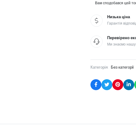
Вам сподобався цей тов
Низька ціна
Гарантія відпові
Перевірено ек
Ми знаємо нашу
Категорія:
Без категорії