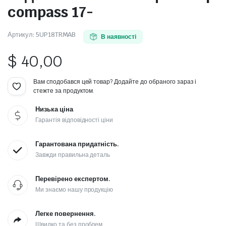
compass 17-
Артикул:
5UP18TRMAB
В наявності
$
40,00
Вам сподобався цей товар? Додайте до обраного зараз і
стежте за продуктом.
Низька ціна
Гарантія відповідності ціни
Гарантована придатність.
Завжди правильна деталь
Перевірено експертом.
Ми знаємо нашу продукцію
Легке повернення.
Швидко та без проблем