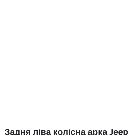
Задня ліва колісна арка Jeep