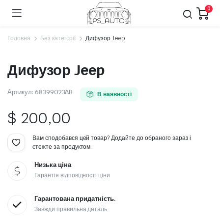
0
Головна
Без категорії
Дифузор Jeep
Дифузор Jeep
Артикул:
68399023AB
В наявності
$
200,00
Вам сподобався цей товар? Додайте до обраного зараз і
стежте за продуктом.
Низька ціна
Гарантія відповідності ціни
Гарантована придатність.
Завжди правильна деталь