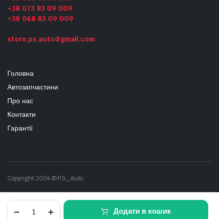
+38 073 83 09 009
+38 068 83 09 009
store.ps.auto@gmail.com
Головна
Автозапчастини
Про нас
Контакти
Гарантії
Copyright 2024 © PS_Auto
дефлектор
Додати в кошик
повітря