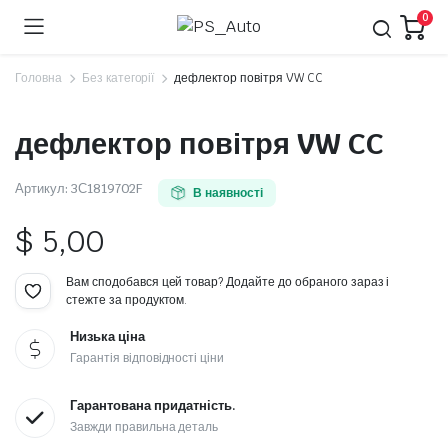
0
Головна
Без категорії
дефлектор повітря VW CC
дефлектор повітря VW CC
Артикул:
3С1819702F
В наявності
$
5,00
Вам сподобався цей товар? Додайте до обраного зараз і
стежте за продуктом.
Низька ціна
Гарантія відповідності ціни
Гарантована придатність.
Завжди правильна деталь