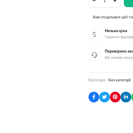
давления
во
впускном
коллекторе,
Вам сподобався цей тов
MAP
quantity
Низька ціна
Гарантія відпові
Перевірено ек
Ми знаємо нашу
Категорія:
Без категорії