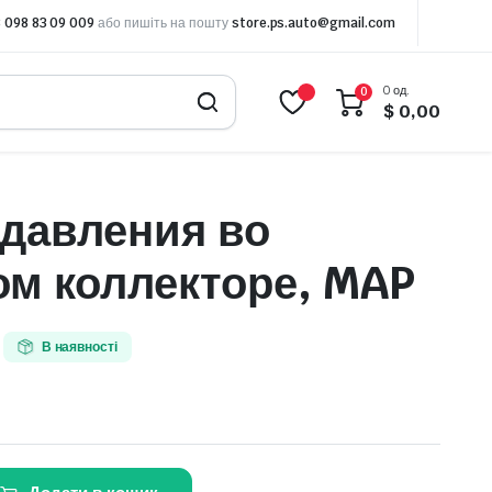
 098 83 09 009
або пишіть на пошту
store.ps.auto@gmail.com
0 од.
0
$
0,00
 давления во
ом коллекторе, MAP
В наявності