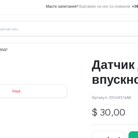
Маєте запитання?
Відповімо на них за номером:
+38
 MAP
Датчик
впускн
Інші
Артикул:
05149174AB
$
30,00
Датчик