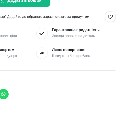
Додати в кошик
ар? Додайте до обраного зараз і стежте за продуктом.
Гарантована придатність.
дності ціни
Завжди правильна деталь
спертом.
Легке повернення.
 продукцію
Швидко та без проблем