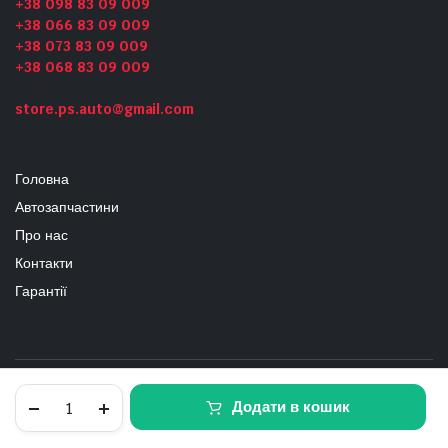
+38 098 83 09 009
+38 066 83 09 009
+38 073 83 09 009
+38 068 83 09 009
store.ps.auto@gmail.com
Головна
Автозапчастини
Про нас
Контакти
Гарантії
Вал
Copyright 2024 © PS_Auto
Додати в кошик
балансувальний
с
маслонасосом