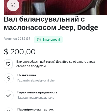
Вал балансувальний с
маслонасосом Jeep, Dodge
Артикул:
6682437
В наявності
$
200,00
Вам сподобався цей товар? Додайте до обраного зараз і
стежте за продуктом.
Низька ціна
Гарантія відповідності ціни
Гарантована придатність.
Завжди правильна деталь
Перевірено експертом.