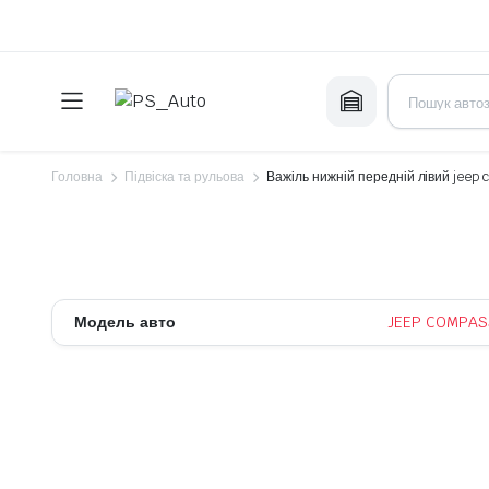
Головна
Підвіска та рульова
Важіль нижній передній лівий jeep
Модель авто
JEEP COMPAS