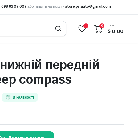
 098 83 09 009
або пишіть на пошту
store.ps.auto@gmail.com
0 од.
0
$
0,00
 нижній передній
eep compass
В наявності