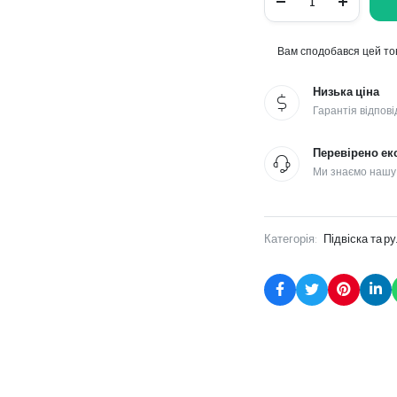
нижній
передній
лівий
jeep
Вам сподобався цей тов
compass
quantity
Низька ціна
Гарантія відпові
Перевірено ек
Ми знаємо нашу
Категорія:
Підвіска та р