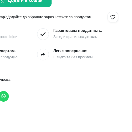
Додати в кошик
ар? Додайте до обраного зараз і стежте за продуктом.
Гарантована придатність.
дності ціни
Завжди правильна деталь
спертом.
Легке повернення.
 продукцію
Швидко та без проблем
ульова