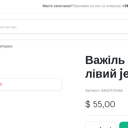
Маєте запитання?
Відповімо на них за номером:
+38
 compass
Важіль
лівий j
S
Артикул:
68429726AA
$
55,00
Важіль