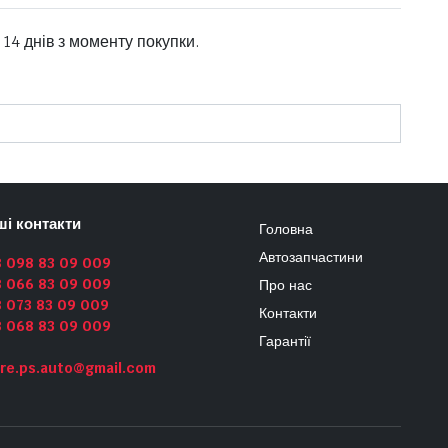
14 днів з моменту покупки.
ші контакти
Головна
Автозапчастини
8 098 83 09 009
8 066 83 09 009
Про нас
 073 83 09 009
Контакти
8 068 83 09 009
Гарантії
re.ps.auto@gmail.com