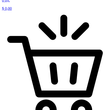
0 од.
$
0,00