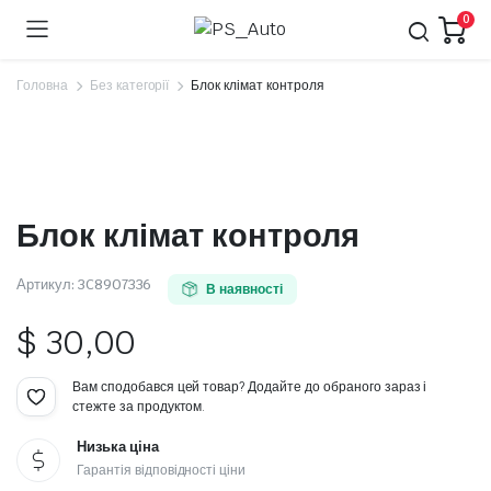
0
Головна
Без категорії
Блок клімат контроля
Блок клімат контроля
Артикул:
3C8907336
В наявності
$
30,00
Вам сподобався цей товар? Додайте до обраного зараз і
стежте за продуктом.
Низька ціна
Гарантія відповідності ціни