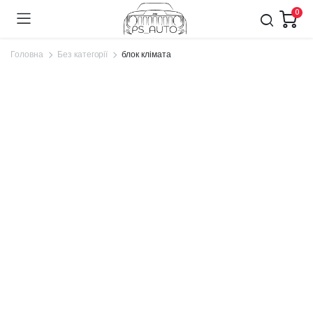
0
Головна
Без категорії
блок клімата