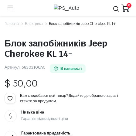
0
Головна
Електрика
Блок запобіжників Jeep Cherokee KL 14-
Блок запобіжників Jeep
Cherokee KL 14-
Артикул:
68303100AC
В наявності
$
50,00
Вам сподобався цей товар? Додайте до обраного зараз і
стежте за продуктом.
Низька ціна
Гарантія відповідності ціни
Гарантована придатність.