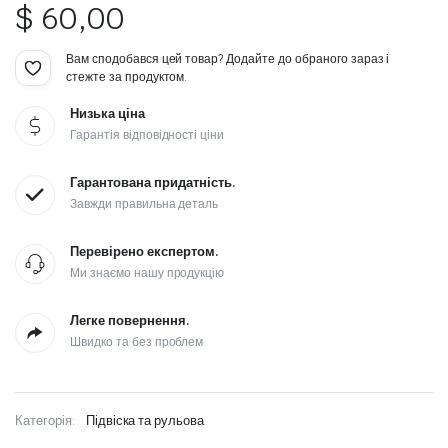
$
60,00
Вам сподобався цей товар? Додайте до обраного зараз і
стежте за продуктом.
Низька ціна
Гарантія відповідності ціни
Гарантована придатність.
Завжди правильна деталь
Перевірено експертом.
Ми знаємо нашу продукцію
Легке повернення.
Швидко та без проблем
Категорія:
Підвіска та рульова