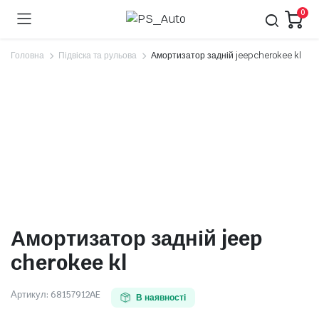
0
Головна
Підвіска та рульова
Амортизатор задній jeep cherokee kl
Амортизатор задній jeep
cherokee kl
Артикул:
68157912AE
В наявності