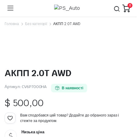
0
Головна
Без категорії
АКПП 2.0T AWD
АКПП 2.0T AWD
Артикул:
CV6P7000HA
В наявності
$
500,00
Вам сподобався цей товар? Додайте до обраного зараз і
стежте за продуктом.
Низька ціна