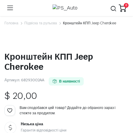
0
Головна
Підвіска та рульова
Кронштейн КПП Jeep Cherokee
Кронштейн КПП Jeep
Cherokee
Артикул:
68293002AA
В наявності
$
20,00
Вам сподобався цей товар? Додайте до обраного зараз і
стежте за продуктом.
Низька ціна
Гарантія відповідності ціни