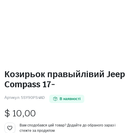
Козирьок правыйлівий Jeep
Compass 17-
Артикул:
5SY90PS4AD
В наявності
$
10,00
Вам сподобався цей товар? Додайте до обраного зараз і
стежте за продуктом.